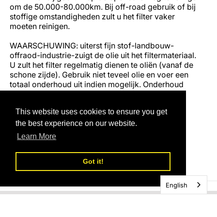
om de 50.000-80.000km. Bij off-road gebruik of bij
stoffige omstandigheden zult u het filter vaker
moeten reinigen.
WAARSCHUWING: uiterst fijn stof-landbouw-
offraod-industrie-zuigt de olie uit het filtermateriaal.
U zult het filter regelmatig dienen te oliën (vanaf de
schone zijde). Gebruik niet teveel olie en voer een
totaal onderhoud uit indien mogelijk. Onderhoud
uitsluitend met K&N olie en K&N reiniger.
This website uses cookies to ensure you get
the best experience on our website.
Learn More
Informatie
Got it!
English
Nederland (€) EUR