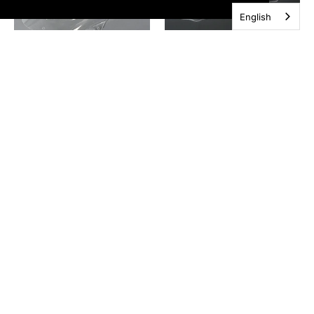
English
Kuipruit double bubble
Kuipruit double bubble
voor de Kawasaki ZX6R
voor de Suzuki
van 2009-2016
GSXR600 van 2008-
2010
€75,00 EUR
€75,00 EUR
Add to cart
Add to cart