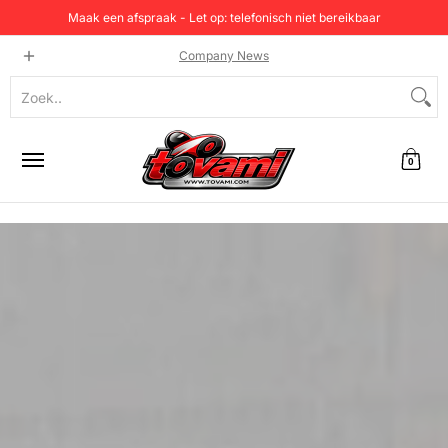
Maak een afspraak - Let op: telefonisch niet bereikbaar
Home
Categorie
Testen en prijzen
Producten
C
Company News
Zoek..
0