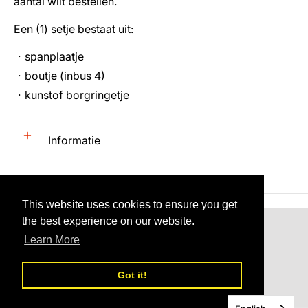
aantal wilt bestellen.
Een (1) setje bestaat uit:
spanplaatje
boutje (inbus 4)
kunstof borgringetje
Informatie
This website uses cookies to ensure you get
the best experience on our website.
Nederland (€) EUR
Learn More
Tovami - verbeter je motor
© 2026
Got it!