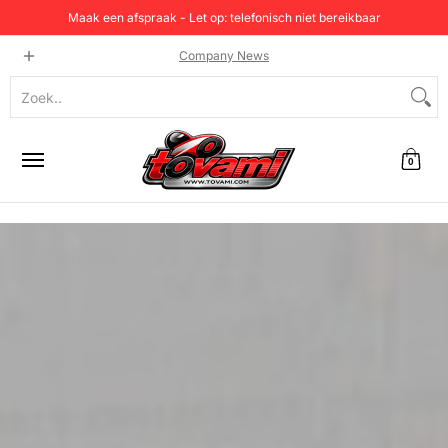
Maak een afspraak - Let op: telefonisch niet bereikbaar
Home
Categorie
Testen en prijzen
Producten
C
Company News
Zoek..
0