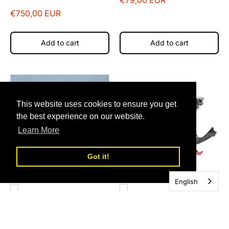
€79,00 EUR
€750,00 EUR
Add to cart
Add to cart
This website uses cookies to ensure you get
the best experience on our website.
Learn More
Got it!
English
Kuipruit extra hoog
Complete racekuip
voor de Ducati 848 /
voor de BMW S1000RR