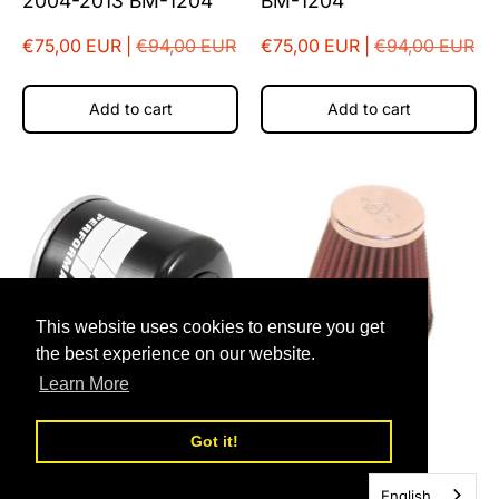
2004-2013 BM-1204
BM-1204
€75,00 EUR |
€94,00 EUR
€75,00 EUR |
€94,00 EUR
Add to cart
Add to cart
This website uses cookies to ensure you get
the best experience on our website.
Learn More
Got it!
K&N Oliefilter Yamaha
K&N filter Yamaha
English