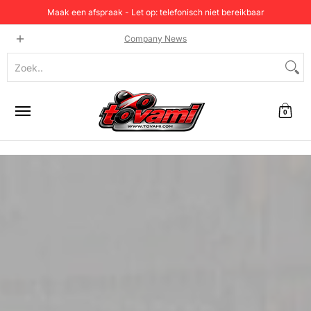
Maak een afspraak - Let op: telefonisch niet bereikbaar
Home
Categorie
Testen en prijzen
Producten
C
Company News
Zoek..
0