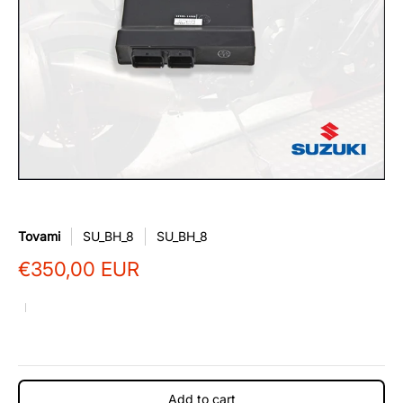
Tovami
SU_BH_8
SU_BH_8
€350,00 EUR
Add to cart