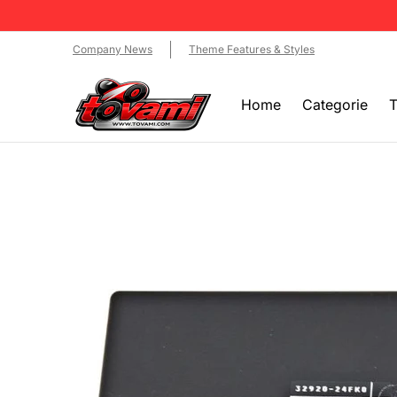
Home
Categorie
Testen en prijzen
Produ
Company News
Theme Features & Styles
Home
Categorie
T