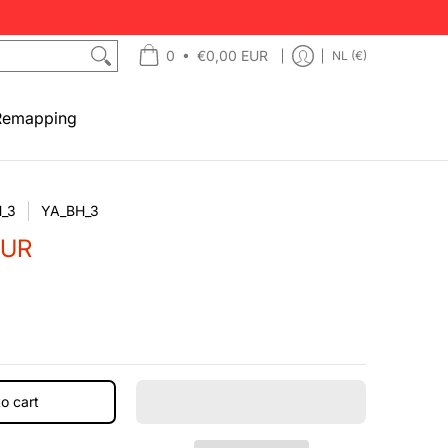
•
0
€0,00 EUR
NL (€)
Remapping
_3
YA_BH_3
EUR
o cart