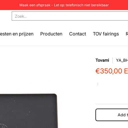
Maak een afspraak - Let op: telefonisch niet bereikbaar
cten
Contact
TOV fairings
Remapping
Zoek..
esten en prijzen
Producten
Contact
TOV fairings
Tovami
YA_BH
€350,00 
Add t