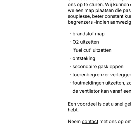
ons op te sturen. Wij kunne
we een map plaatsen die past
souplesse, beter constant k
begrenzers -indien aanwezig
brandstof map
O2 uitzetten
'fuel cut' uitzetten
ontsteking
secondaire gaskleppen
toerenbegrenzer verleggen
foutmeldingen uitzetten, zo
de ventilator kan vanaf e
Een voordeel is dat u snel g
hebt.
Neem
contact
met ons op om 