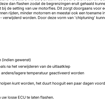
n deze dan flashen zodat de begrenzingen eruit gehaald kun
 bij de setting van uw motorfies. Dit zorgt doorgaans voor
unnen rijden, minder motorrem en meestal ook een toename i
- verwijderd worden. Door deze vorm van 'chiptuning' kun
 (indien gewenst)
als na het verwijderen van de uitlaatklep
en andere/lagere temperatuur geactiveerd worden
eholpen kunt worden, het duurt hooguit een paar dagen voor
uw losse ECU te laten flashen.